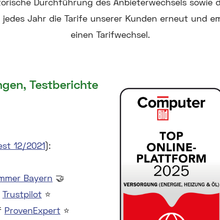
satorische Durchführung des Anbieterwechsels sowie 
 jedes Jahr die Tarife unserer Kunden erneut und e
einen Tarifwechsel.
gen, Testberichte
est 12/2021
):
ammer Bayern
🤝
f
Trustpilot
⭐
f
ProvenExpert
⭐