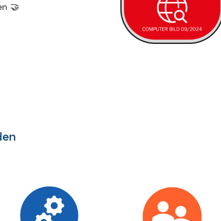
en 🤝
den