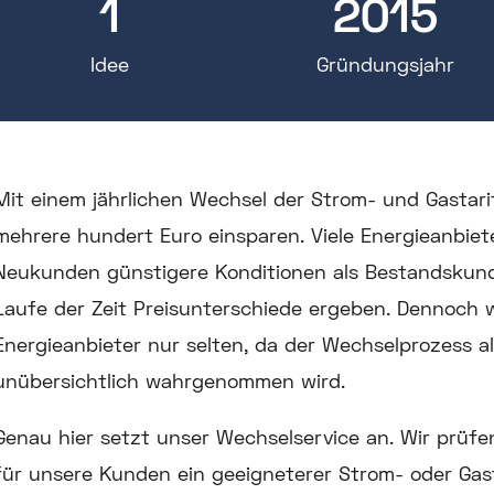
1
2015
Idee
Gründungs­jahr
Mit einem jährlichen Wechsel der Strom- und Gastar
mehrere hundert Euro einsparen. Viele Energieanbiet
Neukunden günstigere Konditionen als Bestandskund
Laufe der Zeit Preisunterschiede ergeben. Dennoch w
Energieanbieter nur selten, da der Wechselprozess a
unübersichtlich wahrgenommen wird.
Genau hier setzt unser Wechselservice an. Wir prüfe
für unsere Kunden ein geeigneterer Strom- oder Gast