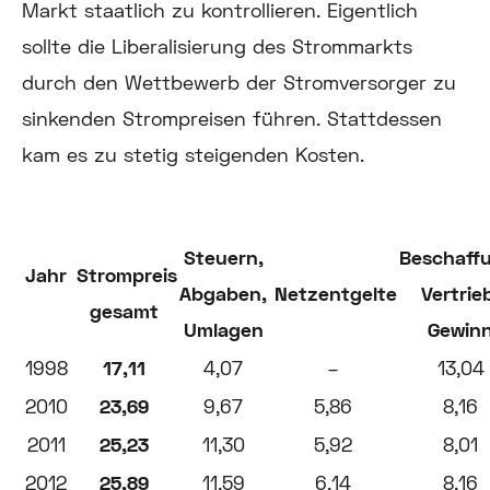
Markt staatlich zu kontrollieren. Eigentlich
sollte die Liberalisierung des Strommarkts
durch den Wettbewerb der Stromversorger zu
sinkenden Strompreisen führen. Stattdessen
kam es zu stetig steigenden Kosten.
Steuern,
Beschaff
Jahr
Strompreis
Abgaben,
Netzentgelte
Vertrie
gesamt
Umlagen
Gewin
1998
17,11
4,07
–
13,04
2010
23,69
9,67
5,86
8,16
2011
25,23
11,30
5,92
8,01
2012
25,89
11,59
6,14
8,16