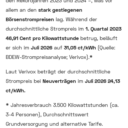
den Rekordjahren 2023 und 2024 –, was vor
allem an den
stark gestiegenen
Börsenstrompreisen
lag. Während der
durchschnittliche Strompreis im
1. Quartal
2023
46,91 Cent pro Kilowattstunde
betrug, beläuft
er sich im
Juli 2026
auf
31,05 ct/kWh
(Quelle:
BDEW-Strompreisanalyse; Verivox).*
Laut Verivox beträgt der durchschnittliche
Strompreis bei
Neuverträgen
im
Juli
2026
24,13
ct/kWh.
* Jahresverbrauch 3.500 Kilowattstunden (ca.
3-4 Personen), Durchschnittswert
Grundversorgung und alternative Tarife.