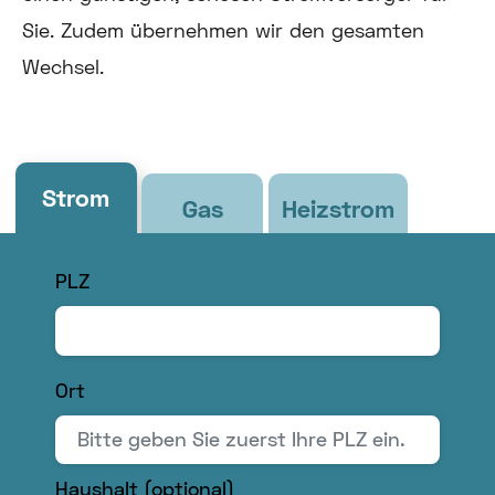
Sie. Zudem übernehmen wir den gesamten
Wechsel.
Strom
Gas
Heizstrom
PLZ
Ort
Bitte
Haushalt (optional)