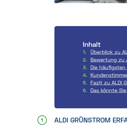
Inhalt
Überblick zu A
Bewertung zu 
Die häufigsten
Kundenstimmen
Fazit zu ALDI 
Das könnte Sie
ALDI GRÜNSTROM ERF