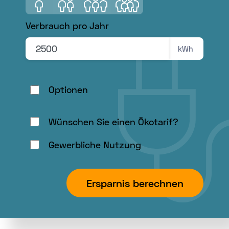
Sie
1 Person
2 Personen
3 Personen
4 Personen
zuerst
Verbrauch pro Jahr
Ihre
Postleitzahl
kWh
ein,
um
hier
Optionen
einen
Ort
Wünschen Sie einen Ökotarif?
auszuwählen.
Gewerbliche Nutzung
Ersparnis berechnen