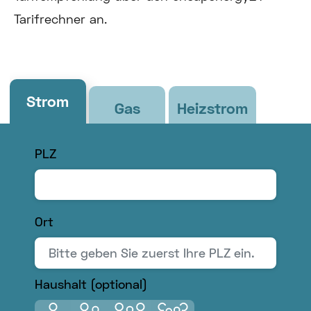
Tarifrechner an.
Strom
Gas
Heizstrom
PLZ
Ort
Bitte
Haushalt (optional)
geben