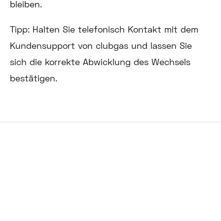
bleiben.
Tipp: Halten Sie telefonisch Kontakt mit dem
Kundensupport von clubgas und lassen Sie
sich die korrekte Abwicklung des Wechsels
bestätigen.
Probleme mit Ihrem Anbieter?
Wir helfen Ihnen gerne weiter.
Bei der Problemlösung mit Ihrem Anbieter sind
wir Ihnen gerne behilflich. Auf Wunsch erstellen