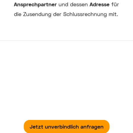
Ansprechpartner
und dessen
Adresse
für
die Zusendung der Schlussrechnung mit.
Unser Rundum-sorglos-Service
Einmal anmelden. Jedes Jahr sparen.
Mit unserem digitalen Wechselassistenten
können Sie jährlich bis zu 900 Euro sparen.
Dabei legen Sie Ihre Tariforganisation in
Expertenhände!
Jetzt unverbindlich anfragen