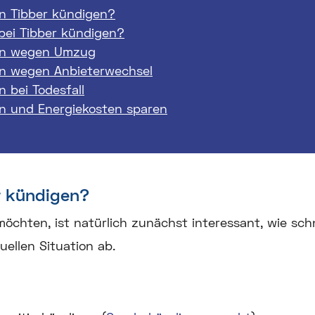
 Tibber kündigen?
bei Tibber kündigen?
en wegen Umzug
en wegen Anbieterwechsel
 bei Todesfall
n und Energiekosten sparen
 kündigen?
chten, ist natürlich zunächst interessant, wie sch
uellen Situation ab.