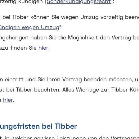
rzeitig kündigen (
Sonderkündigungsrecht
):
 bei Tibber können Sie wegen Umzug vorzeitig beend
kündigen wegen Umzug
“.
ngehörigen haben Sie die Möglichkeit den Vertrag bei
azu finden Sie
hier
.
onen eintritt und Sie Ihren Vertrag beenden möchten,
st bei Tibber beachten. Alles Wichtige zur Tibber K
ie
hier
.
ungsfristen bei Tibber
it, in welcher gewisse Leistungen von den Vertragsp