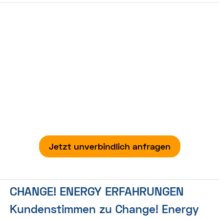
Probleme mit Ihrem Anbieter?
Wir helfen Ihnen gerne weiter.
Bei der Problemlösung mit Ihrem Anbieter sind
wir Ihnen gerne behilflich. Auf Wunsch erstellen
wir Ihnen eine kostenlose Tarifempfehlung für
einen neuen, besseren Anbieter.
Jetzt unverbindlich anfragen
CHANGE! ENERGY ERFAHRUNGEN
Kundenstimmen zu Change! Energy