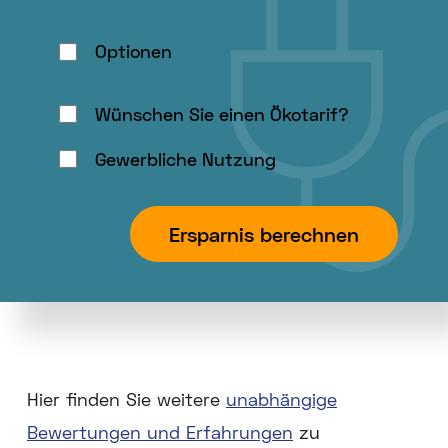
um
hier
Optionen
einen
Ort
Wünschen Sie einen Ökotarif?
auszuwählen.
Gewerbliche Nutzung
Ersparnis berechnen
Hier finden Sie weitere
unabhängige
Bewertungen und Erfahrungen
zu