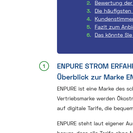
Bewertung der
Die häufigsten
Kundenstimme
Fazit zum Anb
Das könnte Sie
ENPURE STROM ERFA
Überblick zur Marke 
ENPURE ist eine Marke des s
Vertriebsmarke werden Ökost
auf digitale Tarife, die bequ
ENPURE steht laut eigener Au