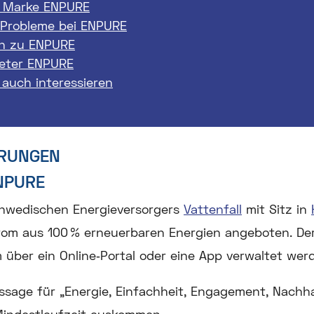
 Marke ENPURE
 Probleme bei ENPURE
n zu ENPURE
ieter ENPURE
 auch interessieren
HRUNGEN
ENPURE
chwedischen Energieversorgers
Vattenfall
mit Sitz in
rom
aus 100 % erneuerbaren Energien angeboten. Der 
em über ein Online‑Portal oder eine App verwaltet we
ssage für „Energie, Einfachheit, Engagement, Nachha