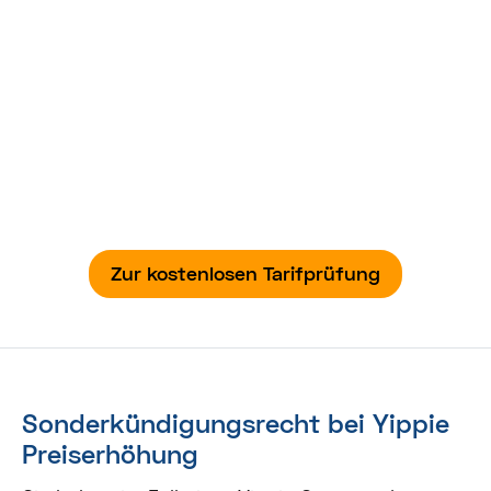
Automatisch im besten Tarif!
Verbraucherfreundlich. Unabhängig.
Transparent.
Wir optimieren jedes Jahr Ihre Strom- und
Gastarife. Dabei übernehmen wir die gesamte
Vertragsorganisation – von der Tarifprüfung bis
zum Anbieterwechsel!
Zur kostenlosen Tarifprüfung
Sonderkündigungsrecht bei Yippie
Preiserhöhung