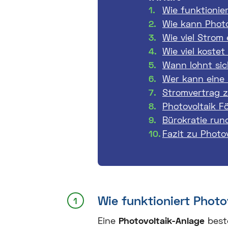
Wie funktionie
Wie kann Phot
Wie viel Strom
Wie viel kostet
Wann lohnt sic
Wer kann eine 
Stromvertrag z
Photovoltaik 
Bürokratie run
Fazit zu Photov
Wie funktioniert Photo
Eine
Photovoltaik-Anlage
best