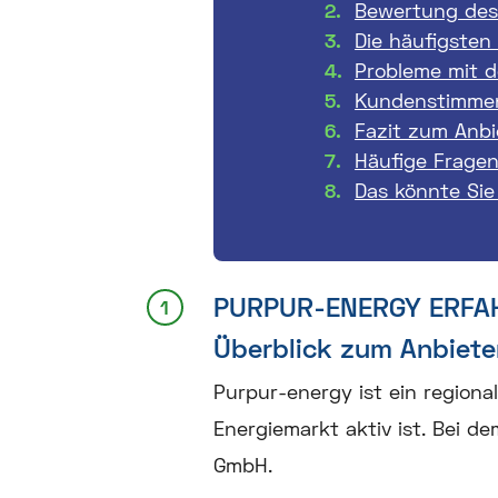
Bewertung des
Die häufigsten
Probleme mit 
Kundenstimmen
Fazit zum Anbi
Häufige Frage
Das könnte Sie
PURPUR-ENERGY ERFA
Überblick zum Anbiete
Purpur-energy ist ein regiona
Energiemarkt aktiv ist. Bei 
GmbH.