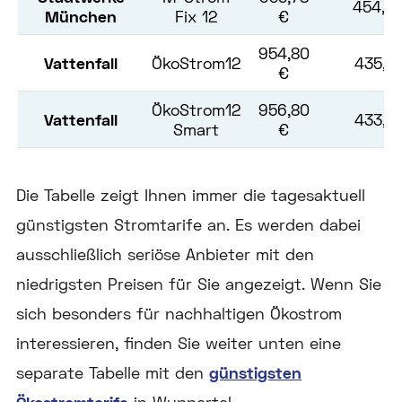
454,5
München
Fix 12
€
954,80
Vattenfall
ÖkoStrom12
435,51
€
ÖkoStrom12
956,80
Vattenfall
433,51
Smart
€
Die Tabelle zeigt Ihnen immer die tagesaktuell
günstigsten Stromtarife an. Es werden dabei
ausschließlich seriöse Anbieter mit den
niedrigsten Preisen für Sie angezeigt. Wenn Sie
sich besonders für nachhaltigen Ökostrom
interessieren, finden Sie weiter unten eine
separate Tabelle mit den
günstigsten