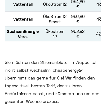
954,80
Vattenfall
ÖkoStrom12
435,
€
ÖkoStrom12
956,80
Vattenfall
433,
Smart
€
SachsenEnergie
Ökostrom
962,82
427,
Vers.
12
€
Sie möchten den Stromanbieter in Wuppertal
nicht selbst wechseln? cheapenergy24
übernimmt das gerne für Sie! Wir finden den
tagesaktuell besten Tarif, der zu Ihren
Bedürfnissen passt, und kümmern uns um den
gesamten Wechselprozess.