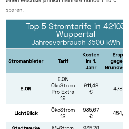
einen Wechsel jährlich mehrere hundert Euro
sparen.
Top 5 Stromtarife in 42103
Wuppertal
Jahresverbrauch 3500 kWh
Kosten
Erspar
Stromanbieter
Tarif
im 1.
gegenü
Jahr
Grundver
E.ON
ÖkoStrom
911,48
E.ON
478,8
Pro Extra
€
12
ÖkoStrom
935,67
LichtBlick
454,6
12
€
Stadtwerke
M-Strom
935,78