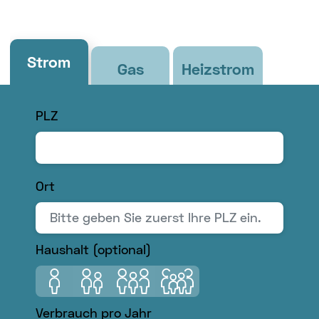
Strom
Gas
Heizstrom
PLZ
Ort
Bitte
Haushalt (optional)
geben
Sie
1 Person
2 Personen
3 Personen
4 Personen
zuerst
Verbrauch pro Jahr