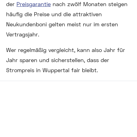
der
Preisgarantie
nach zwölf Monaten steigen
häufig die Preise und die attraktiven
Neukundenboni gelten meist nur im ersten
Vertragsjahr.
Wer regelmäßig vergleicht, kann also Jahr für
Jahr sparen und sicherstellen, dass der
Strompreis in Wuppertal fair bleibt.
Automatisch im besten Tarif!
Verbraucherfreundlich. Unabhängig.
Transparent.
Wir optimieren jedes Jahr Ihre Strom- und
Gastarife. Dabei übernehmen wir die gesamte