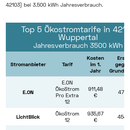
42103) bei 3.500 kWh Jahresverbrauch.
Top 5 Ökostromtarife in 421
Wuppertal
Jahresverbrauch 3500 kWh
Kosten
Erspa
Stromanbieter
Tarif
im 1.
gege
Jahr
Grundve
E.ON
ÖkoStrom
911,48
E.ON
478,
Pro Extra
€
12
ÖkoStrom
935,67
LichtBlick
454,
12
€