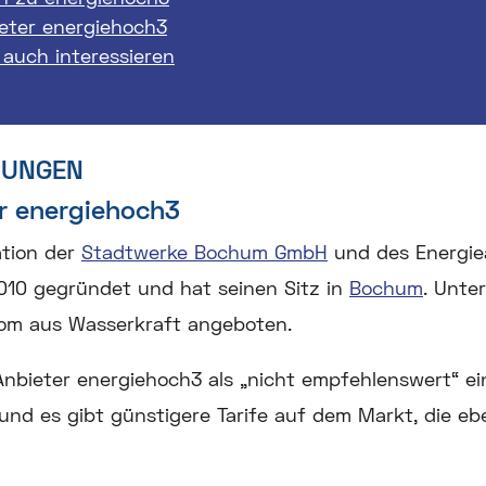
eter energiehoch3
 auch interessieren
RUNGEN
r energiehoch3
ation der
Stadtwerke
Bochum GmbH
und des Energiea
010 gegründet und hat seinen Sitz in
Bochum
. Unte
om aus Wasserkraft angeboten.
nbieter energiehoch3 als „nicht empfehlenswert“ ei
nd es gibt günstigere Tarife auf dem Markt, die eb