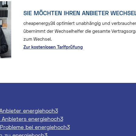
SIE MÖCHTEN IHREN ANBIETER WECHSE
cheapenergy24 optimiert unabhängig und verbraucherfre
übernimmt der Wechselhelfer die gesamte Vertragsorga
zum Wechsel.
Zur kostenlosen Tarifprüfung
Anbieter energiehoch3
 Anbieters energiehoch3
 Probleme bei energiehoch3
 zu energiehoch3