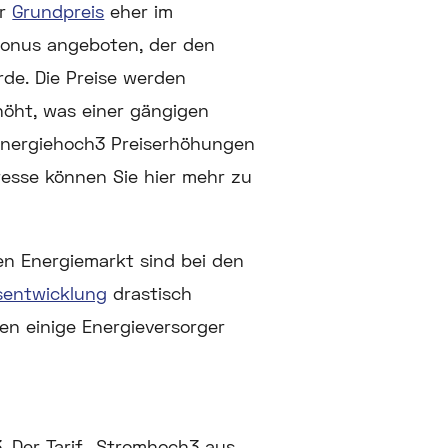
er
Grundpreis
eher im
bonus angeboten, der den
rde. Die Preise werden
höht, was einer gängigen
 energiehoch3 Preiserhöhungen
resse können Sie hier mehr zu
n Energiemarkt sind bei den
sentwicklung
drastisch
ten einige Energieversorger
3. Der Tarif „Stromhoch3 aus