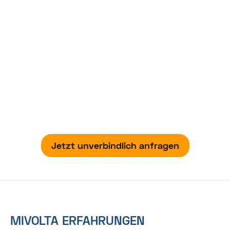
Probleme mit Ihrem Anbieter?
Wir helfen Ihnen gerne weiter.
Bei der Problemlösung mit Ihrem Anbieter sind
wir Ihnen gerne behilflich. Auf Wunsch erstellen
wir Ihnen eine kostenlose Tarifempfehlung für
einen neuen, besseren Anbieter.
Jetzt unverbindlich anfragen
MIVOLTA ERFAHRUNGEN