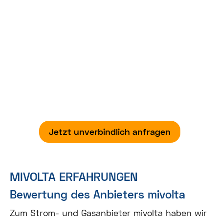
Wir raten vom Anbieter mivolta dringend ab, da
es hier häufig zu Problemen kommt. Gerne
senden wir Ihnen eine Tarifempfehlung eines
seriösen Anbieters zu.
Jetzt unverbindlich anfragen
MIVOLTA ERFAHRUNGEN
Bewertung des Anbieters mivolta
Zum Strom- und Gasanbieter mivolta haben wir