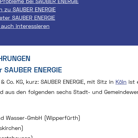
 Probleme bei SAUBER ENERGIE
n zu SAUBER ENERGIE
ieter SAUBER ENERGIE
 auch interessieren
AHRUNGEN
er SAUBER ENERGIE
 Co. KG, kurz: SAUBER ENERGIE, mit Sitz in
Köln
ist 
nd aus den folgenden sechs Stadt- und Gemeindew
nd Wasser-GmbH (Wipperfürth)
skirchen)