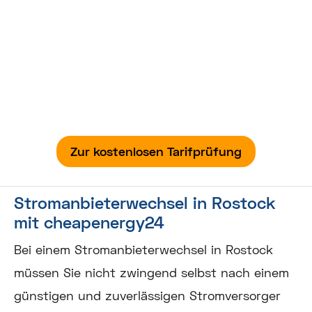
Verbraucherfreundlich. Unabhängig.
Transparent.
Wir optimieren jedes Jahr Ihre Strom- und
Gastarife. Dabei übernehmen wir die gesamte
Vertragsorganisation – von der Tarifprüfung bis
zum Anbieterwechsel!
Zur kostenlosen Tarifprüfung
Stromanbieterwechsel in Rostock
mit cheapenergy24
Bei einem Stromanbieterwechsel in Rostock
müssen Sie nicht zwingend selbst nach einem
günstigen und zuverlässigen Stromversorger