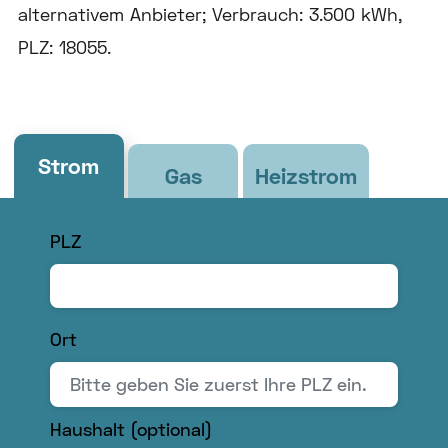
alternativem Anbieter; Verbrauch: 3.500 kWh,
PLZ: 18055.
Strom
Gas
Heizstrom
PLZ
Ort
Bitte
Haushalt (optional)
geben