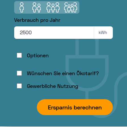
Sie
1 Person
2 Personen
3 Personen
4 Personen
zuerst
Verbrauch pro Jahr
Ihre
Postleitzahl
kWh
ein,
um
hier
Optionen
einen
Ort
Wünschen Sie einen Ökotarif?
auszuwählen.
Gewerbliche Nutzung
Ersparnis berechnen