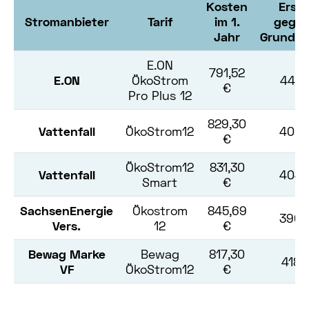
Kosten
Erspa
Stromanbieter
Tarif
im 1.
gege
Jahr
Grundve
E.ON
791,52
E.ON
ÖkoStrom
444,
€
Pro Plus 12
829,30
Vattenfall
ÖkoStrom12
406,
€
ÖkoStrom12
831,30
Vattenfall
404,
Smart
€
SachsenEnergie
Ökostrom
845,69
390,
Vers.
12
€
Bewag Marke
Bewag
817,30
418,
VF
ÖkoStrom12
€