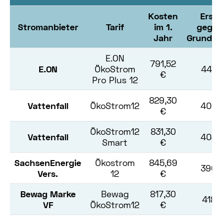
Kosten
Erspa
Stromanbieter
Tarif
im 1.
gege
Jahr
Grundve
E.ON
791,52
E.ON
ÖkoStrom
444,
€
Pro Plus 12
829,30
Vattenfall
ÖkoStrom12
406,
€
ÖkoStrom12
831,30
Vattenfall
404,
Smart
€
SachsenEnergie
Ökostrom
845,69
390,
Vers.
12
€
Bewag Marke
Bewag
817,30
418,
VF
ÖkoStrom12
€