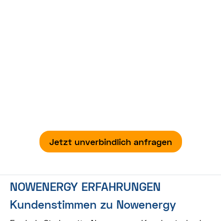
Probleme mit Ihrem Anbieter?
Wir helfen Ihnen gerne weiter.
Bei der Problemlösung mit Ihrem Anbieter sind
wir Ihnen gerne behilflich. Auf Wunsch erstellen
wir Ihnen eine kostenlose Tarifempfehlung für
einen neuen, besseren Anbieter.
Jetzt unverbindlich anfragen
NOWENERGY ERFAHRUNGEN
Kundenstimmen zu Nowenergy