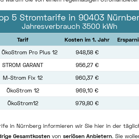
op 5 Stromtarife in 90403 Nürnbe
Jahresverbrauch 3500 kWh
Tarif
Kosten im 1. Jahr
Ersparn
 ÖkoStrom Pro Plus 12
948,58 €
STROM GARANT
956,27 €
M-Strom Fix 12
960,37 €
ÖkoStrom 12
969,10 €
ÖkoStrom12
979,80 €
fe in Nürnberg informieren wir Sie hier in der täglich
drige Gesamtkosten
von
seriösen Anbietern
. Sie woll