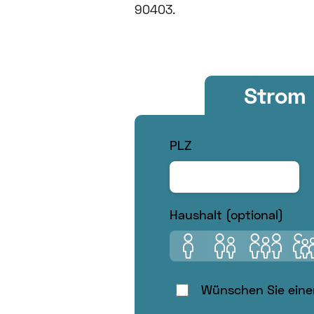
90403.
Strom
PLZ
Haushalt (optional)
1 Person
2 Personen
3 Persone
4 P
Wünschen Sie eine