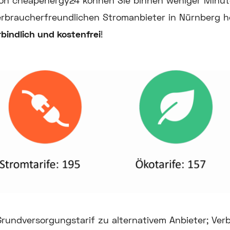
von cheapenergy24 können Sie binnen weniger Minut
verbraucherfreundlichen Stromanbieter in Nürnberg h
bindlich und kostenfrei
!
rundversorgungstarif zu alternativem Anbieter; Ver