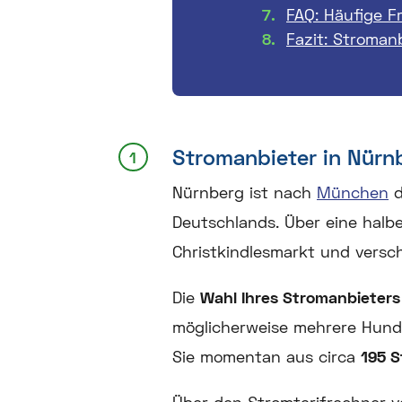
FAQ: Häufige F
Fazit: Stroman
Stromanbieter in Nürn
Nürnberg ist nach
München
d
Deutschlands. Über eine halbe 
Christkindlesmarkt und versc
Die
Wahl Ihres Stromanbieters
möglicherweise mehrere Hunde
Sie momentan aus circa
195 S