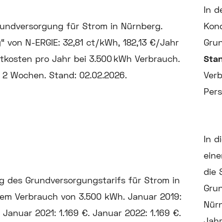
In d
Kond
Grun
Sta
Verb
Pers
In d
eine
die 
Grun
Nürn
Jahr