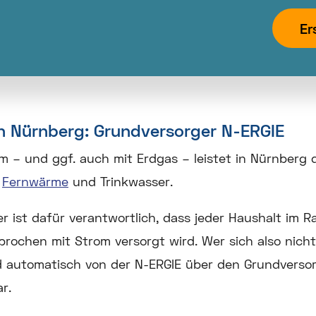
ein,
um
Er
hier
einen
Ort
auszuwählen.
h Nürnberg: Grundversorger N-ERGIE
m – und ggf. auch mit Erdgas – leistet in Nürnberg 
t
Fernwärme
und Trinkwasser.
r ist dafür verantwortlich, dass jeder Haushalt im
brochen mit Strom versorgt wird. Wer sich also nich
 automatisch von der N-ERGIE über den Grundversorgu
r.