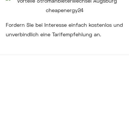
Fordern Sie bei Interesse einfach kostenlos und
unverbindlich eine Tarifempfehlung an.
Automatisch im besten Tarif!
Verbraucherfreundlich. Unabhängig.
Transparent.
Wir optimieren jedes Jahr Ihre Strom- und
Gastarife. Dabei übernehmen wir die gesamte
Vertragsorganisation – von der Tarifprüfung bis
zum Anbieterwechsel!