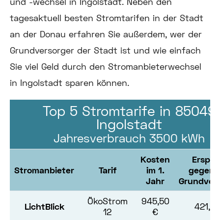
und -wechsel in Ingolstadt. Neben den
tagesaktuell besten Stromtarifen in der Stadt
an der Donau erfahren Sie außerdem, wer der
Grundversorger der Stadt ist und wie einfach
Sie viel Geld durch den Stromanbieterwechsel
in Ingolstadt sparen können.
Top 5 Stromtarife in 85049
Ingolstadt
Jahresverbrauch 3500 kWh
Kosten
Erspar
Stromanbieter
Tarif
im 1.
gegenü
Jahr
Grundver
ÖkoStrom
945,50
LichtBlick
421,61
12
€