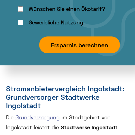
Ort
Wünschen Sie einen Ökotarif?
auszuwählen.
Gewerbliche Nutzung
Ersparnis berechnen
Stromanbietervergleich Ingolstadt:
Grundversorger Stadtwerke
Ingolstadt
Die
Grundversorgung
im Stadtgebiet von
Ingolstadt leistet die
Stadtwerke Ingolstadt