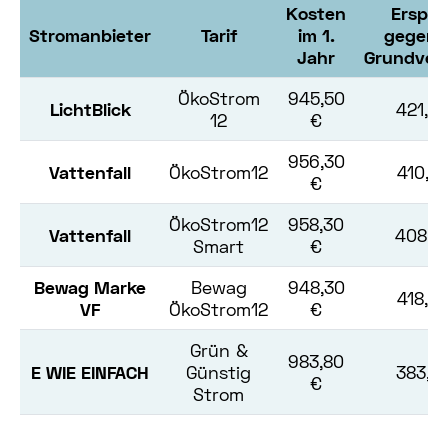
Kosten
Erspar
Stromanbieter
Tarif
im 1.
gegenü
Jahr
Grundver
ÖkoStrom
945,50
LichtBlick
421,61
12
€
956,30
Vattenfall
ÖkoStrom12
410,81
€
ÖkoStrom12
958,30
Vattenfall
408,81
Smart
€
Bewag Marke
Bewag
948,30
418,81
VF
ÖkoStrom12
€
Grün &
983,80
E WIE EINFACH
Günstig
383,31
€
Strom