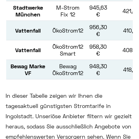
Stadtwerke
M-Strom
945,63
421,48
München
Fix 12
€
956,30
Vattenfall
ÖkoStrom12
410,81
€
ÖkoStrom12
958,30
Vattenfall
408,81
Smart
€
Bewag Marke
Bewag
948,30
418,81
VF
ÖkoStrom12
€
In dieser Tabelle zeigen wir Ihnen die
tagesaktuell günstigsten Stromtarife in
Ingolstadt. Unseriöse Anbieter filtern wir gezielt
heraus, sodass Sie ausschließlich Angebote von
empfehlenswerten Versorgern sehen. Wenn Sie